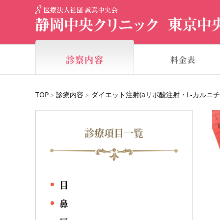
診察内容
料金表
TOP
診療内容
ダイエット注射(aリポ酸注射・L‐カルニチ
>
>
診療項目一覧
目
鼻