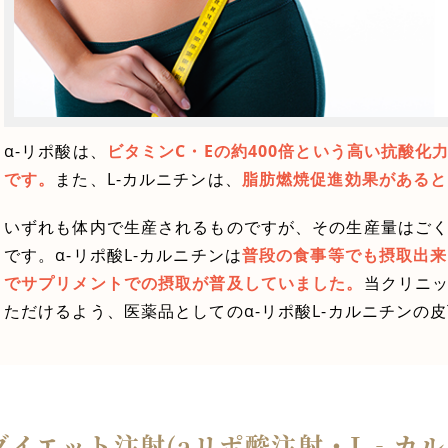
α-リポ酸は、
ビタミンC・Eの約400倍という高い抗酸
です。
また、L-カルニチンは、
脂肪燃焼促進効果があると
いずれも体内で生産されるものですが、その生産量はご
です。α-リポ酸L-カルニチンは
普段の食事等でも摂取出来
でサプリメントでの摂取が普及していました。
当クリニ
ただけるよう、医薬品としてのα-リポ酸L-カルニチンの
ダイエット注射(aリポ酸注射・L‐カル