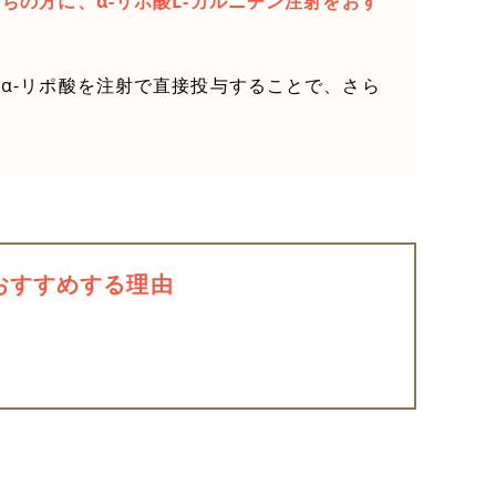
の方に、α-リポ酸L-カルニチン注射をおす
α-リポ酸を注射で直接投与することで、さら
おすすめする理由