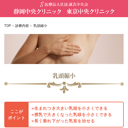
TOP
診療内容
乳頭縮小
>
>
乳頭縮小
生まれつき大きい乳頭を小さくできる
ここが
授乳で大きくなった乳頭を小さくできる
ポイント
長く垂れ下がった乳首を治せる