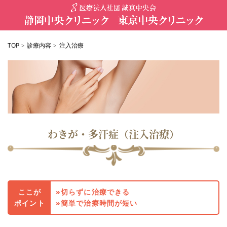
TOP
診療内容
注入治療
>
>
わきが・多汗症（注入治療）
ここが
切らずに治療できる
ポイント
簡単で治療時間が短い